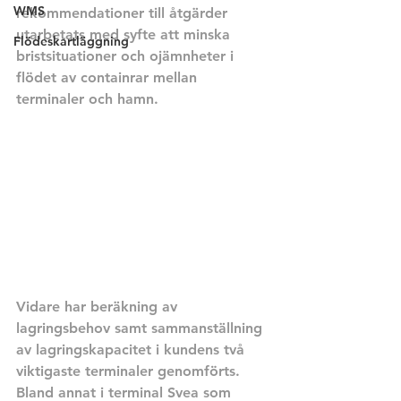
WMS
rekommendationer till åtgärder 
utarbetats med syfte att minska 
Flödeskartläggning
bristsituationer och ojämnheter i 
flödet av containrar mellan 
terminaler och hamn.
Vidare har beräkning av 
lagringsbehov samt sammanställning 
av lagringskapacitet i kundens två 
viktigaste terminaler genomförts. 
Bland annat i terminal Svea som 