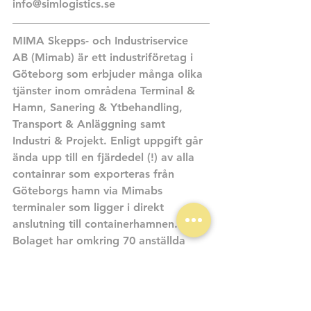
info@simlogistics.se
MIMA Skepps- och Industriservice 
AB (Mimab) är ett industriföretag i 
Göteborg som erbjuder många olika 
tjänster inom områdena Terminal & 
Hamn, Sanering & Ytbehandling, 
Transport & Anläggning samt 
Industri & Projekt. Enligt uppgift går 
ända upp till en fjärdedel (!) av alla 
containrar som exporteras från 
Göteborgs hamn via Mimabs 
terminaler som ligger i direkt 
anslutning till containerhamnen. 
Bolaget har omkring 70 anställda 
och omsätter cirka 150 miljoner 
kronor.
Läs mer om Mimab här.