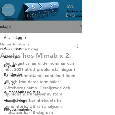
SVE
ENG
Inlägg
Alla inlägg
Magnus Jarnekrantz
Alla inlägg
24 jan. 2022
1 min läsning
Analys hos Mimab x 2.
Referens
Sim Logistics har under sommar och 
Layout
höst 2021 utrett problemställningar i 
Kundorder
Mimabs omfattande containerflöden 
till och från deras terminaler i 
Analys
Göteborgs hamn. Detaljerade och 
Allmänt Sim Logistics
djuplodande analyser av stora 
mängder verksamhetsdata har 
Visualisering
genomförts. Utifrån analysens 
Flödessimulering
slutsatser har förslag och 