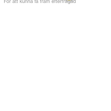
För att kunna få fram efterfrågad
data enligt ovan krävs samtlig eller
delar av följande grunddata:
-
Artikelregister
innehållandes t ex:
Artikelnummer
Artikelbenämning
Vikt och dimensioner (längd,
bredd, höjd) per försäljnings
och/eller lastenhet
Antal per lastbärare
Lasttyp (t ex hög/låg; pall / halvpall
/ kartong etc.)
Varugrupp